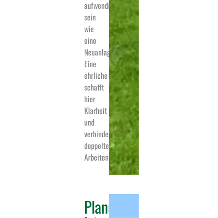
aufwendig
sein
wie
eine
Neuanlage.
Eine
ehrliche Planung
schafft
hier
Klarheit
und
verhindert
doppelte
Arbeiten.
Planung