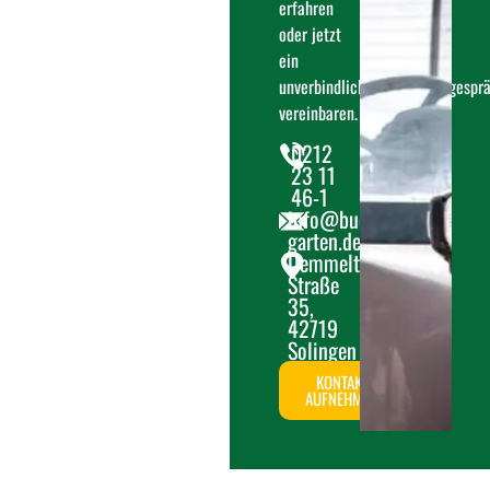
erfahren
oder jetzt
ein
unverbindliches Beratungsgespr
vereinbaren.
0212
23 11
46-1
info@buescher-
garten.de
Demmeltrather
Straße
35,
42719
Solingen
KONTAKT
AUFNEHMEN