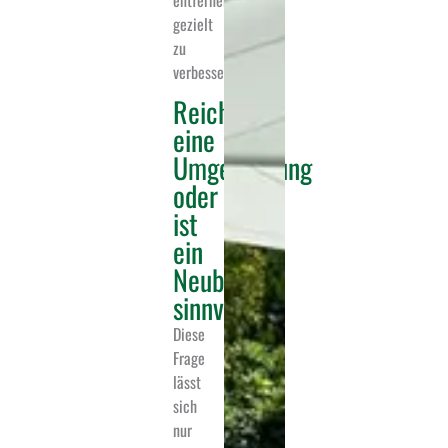
gezielt
zu
verbessern.
Reicht
eine
Umgestaltung
oder
ist
ein
Neubeginn
sinnvoller?
Diese
Frage
lässt
sich
nur