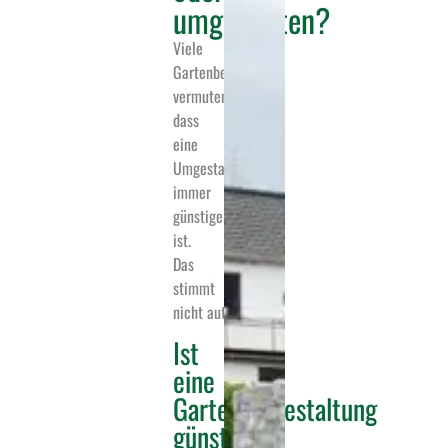
umgestalten?
Viele
Gartenbesitzer
vermuten,
dass
eine
Umgestaltung
immer
günstiger
ist.
Das
stimmt
nicht automatisch.
Ist
eine
Gartenumgestaltung
günstiger