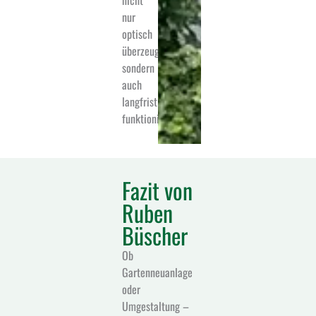
nur
optisch
überzeugen,
sondern
auch
langfristig
funktionieren.
Fazit von
Ruben
Büscher
Ob
Gartenneuanlage
oder
Umgestaltung –