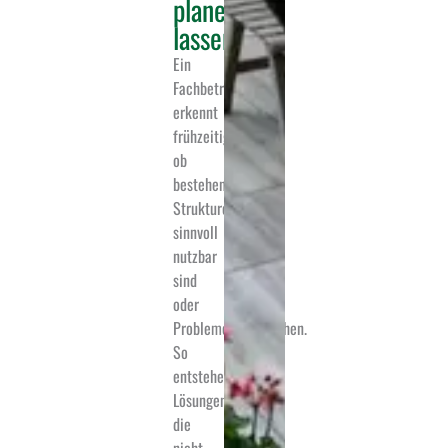
planen
lassen?
Ein
Fachbetrieb
erkennt
frühzeitig,
ob
bestehende
Strukturen
sinnvoll
nutzbar
sind
oder
Probleme verursachen.
So
entstehen
Lösungen,
die
nicht