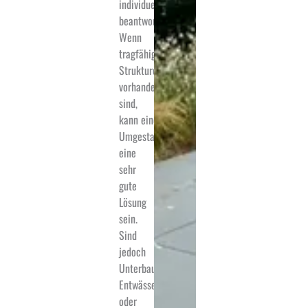
individuell
beantworten.
Wenn
tragfähige
Strukturen
vorhanden
sind,
kann eine
Umgestaltung
eine
sehr
gute
Lösung
sein.
Sind
jedoch
Unterbau,
Entwässerung
oder