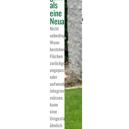
als
eine
Neuanlage?
Nicht
unbedingt.
Wenn
bestehende
Flächen
zurückgebaut,
angepasst
oder
aufwendig
integriert werden
müssen,
kann
eine
Umgestaltung
ähnlich