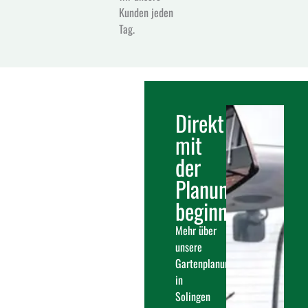
Kunden jeden
Tag.
Direkt
mit
der
Planung
beginnen
Mehr über
unsere
Gartenplanung
in
Solingen