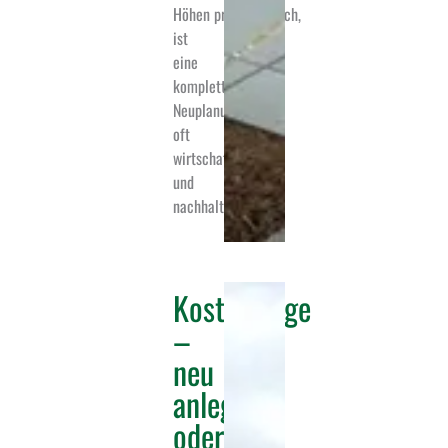
Höhen problematisch,
ist
eine
komplette
Neuplanung
oft
wirtschaftlicher
und
nachhaltiger.
Kostenfrage
–
neu
anlegen
oder