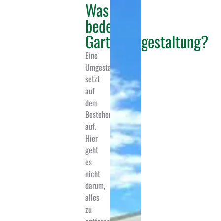
Was
bedeutet
Gartenumgestaltung?
Eine
Umgestaltung
setzt
auf
dem
Bestehenden
auf.
Hier
geht
es
nicht
darum,
alles
zu
entfernen, sondern